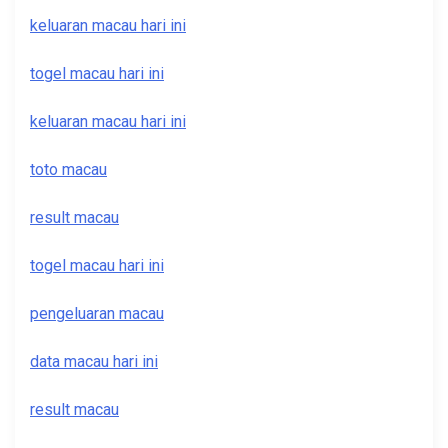
keluaran macau hari ini
togel macau hari ini
keluaran macau hari ini
toto macau
result macau
togel macau hari ini
pengeluaran macau
data macau hari ini
result macau