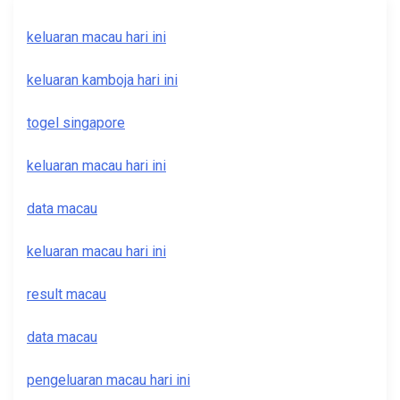
keluaran macau hari ini
keluaran kamboja hari ini
togel singapore
keluaran macau hari ini
data macau
keluaran macau hari ini
result macau
data macau
pengeluaran macau hari ini