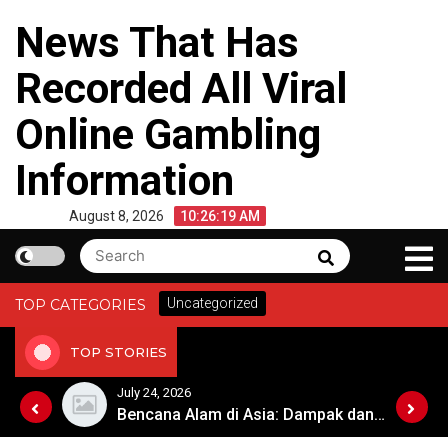
Skip
News That Has
to
content
Recorded All Viral
Online Gambling
Information
August 8, 2026
10:26:19 AM
Search
Search
for:
Uncategorized
TOP CATEGORIES
TOP STORIES
July 24, 2026
Krisis Iklim dan Dampaknya terhadap Keberlangsungan Hidup di Afrika
Bencana Alam di Asia: Dampak dan Respon Pemerintah