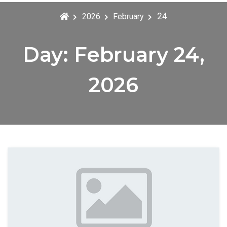
24
2026
February
Day:
February 24,
2026