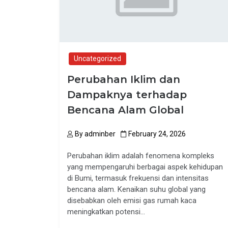
Uncategorized
Perubahan Iklim dan
Dampaknya terhadap
Bencana Alam Global
By
adminber
February 24, 2026
Perubahan iklim adalah fenomena kompleks
yang mempengaruhi berbagai aspek kehidupan
di Bumi, termasuk frekuensi dan intensitas
bencana alam. Kenaikan suhu global yang
disebabkan oleh emisi gas rumah kaca
meningkatkan potensi…