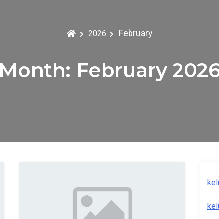
February
2026
Month:
February 202
kel
kel