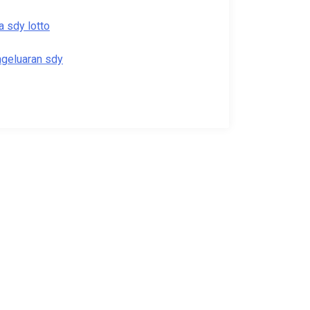
a sdy lotto
geluaran sdy