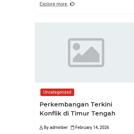
Explore more
Uncategorized
Perkembangan Terkini
Konflik di Timur Tengah
By
adminber
February 14, 2026