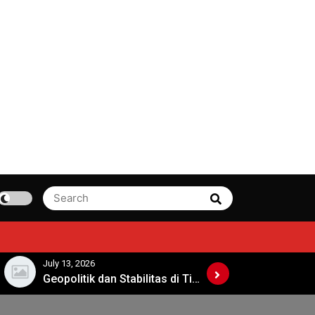
Search
Search
for:
July 13, 2026
July 8, 2026
Geopolitik dan Stabilitas di Timur Tengah