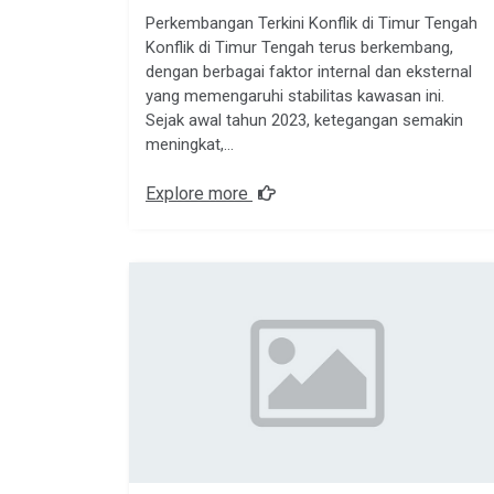
Perkembangan Terkini Konflik di Timur Tengah
Konflik di Timur Tengah terus berkembang,
dengan berbagai faktor internal dan eksternal
yang memengaruhi stabilitas kawasan ini.
Sejak awal tahun 2023, ketegangan semakin
meningkat,…
Explore more