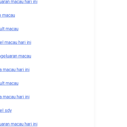
uaran macau hari ini
o macau
ult macau
el macau hari ini
geluaran macau
a macau hari ini
ult macau
a macau hari ini
el sdy
uaran macau hari ini