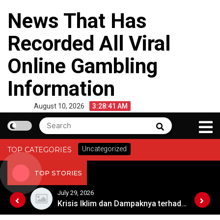
Skip
News That Has
to
content
Recorded All Viral
Online Gambling
Information
August 10, 2026
3:28:42 AM
Search
Search
for:
Uncategorized
TOP CATEGORIES
TOP STORIES
July 29, 2026
Kebangkitan Pariwisata Australia Setelah Pandemi
Krisis Iklim dan Dampaknya terhadap Keberlangsungan Hidup di Afrika