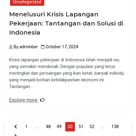
Uncategorized
Menelusuri Krisis Lapangan
Pekerjaan: Tantangan dan Solusi di
Indonesia
By
adminber
October 17, 2024
Krisis lapangan pekerjaan di Indonesia telah menjadi isu
yang semakin mendesak. Dengan populasi yang terus
meningkat dan persaingan yang kian ketat, banyak individu
yang menjadi korban ketidakpastian ekonomi ini.
Tantangan…
Explore more
Posts
1
…
48
49
50
51
52
…
138