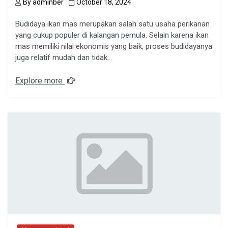
By
adminber
October 18, 2024
Budidaya ikan mas merupakan salah satu usaha perikanan
yang cukup populer di kalangan pemula. Selain karena ikan
mas memiliki nilai ekonomis yang baik, proses budidayanya
juga relatif mudah dan tidak…
Explore more