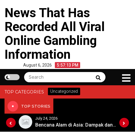
Skip
News That Has
to
content
Recorded All Viral
Online Gambling
Information
August 6, 2026
5:57:13 PM
Search
Search
for:
Uncategorized
TOP CATEGORIES
TOP STORIES
July 19, 2026
Bencana Alam di Asia: Dampak dan Respon Pemerintah
Krisis Energi di Eropa: Menyikapi Tantangan Musim Dingin