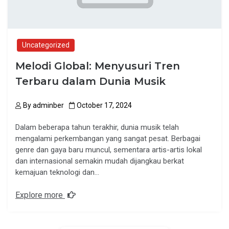
Uncategorized
Melodi Global: Menyusuri Tren
Terbaru dalam Dunia Musik
By
adminber
October 17, 2024
Dalam beberapa tahun terakhir, dunia musik telah
mengalami perkembangan yang sangat pesat. Berbagai
genre dan gaya baru muncul, sementara artis-artis lokal
dan internasional semakin mudah dijangkau berkat
kemajuan teknologi dan…
Explore more