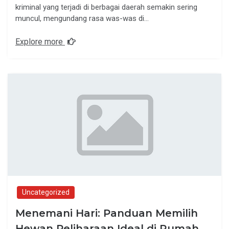
kriminal yang terjadi di berbagai daerah semakin sering
muncul, mengundang rasa was-was di…
Explore more
Uncategorized
Menemani Hari: Panduan Memilih
Hewan Peliharaan Ideal di Rumah