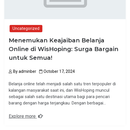
Uncategorized
Menemukan Keajaiban Belanja
Online di WisHoping: Surga Bargain
untuk Semua!
By
adminber
October 17, 2024
Belanja online telah menjadi salah satu tren terpopuler di
kalangan masyarakat saat ini, dan WisHoping muncul
sebagai salah satu destinasi utama bagi para pencari
barang dengan harga terjangkau. Dengan berbagai…
Explore more