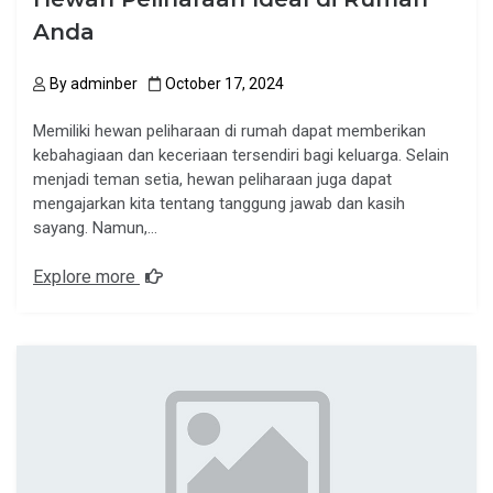
Anda
By
adminber
October 17, 2024
Memiliki hewan peliharaan di rumah dapat memberikan
kebahagiaan dan keceriaan tersendiri bagi keluarga. Selain
menjadi teman setia, hewan peliharaan juga dapat
mengajarkan kita tentang tanggung jawab dan kasih
sayang. Namun,…
Explore more