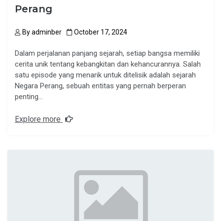
Perang
By
adminber
October 17, 2024
Dalam perjalanan panjang sejarah, setiap bangsa memiliki
cerita unik tentang kebangkitan dan kehancurannya. Salah
satu episode yang menarik untuk ditelisik adalah sejarah
Negara Perang, sebuah entitas yang pernah berperan
penting…
Explore more