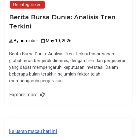
Uncategorized
Berita Bursa Dunia: Analisis Tren
Terkini
By
adminber
May 10, 2026
Berita Bursa Dunia: Analisis Tren Terkini Pasar saham
global terus bergerak dinamis, dengan tren dan pergeseran
yang dapat mempengaruhi keputusan investasi. Dalam
beberapa bulan terakhir, sejumlah faktor telah
mempengaruhi pergerakan…
Explore more
keluaran macau hari ini