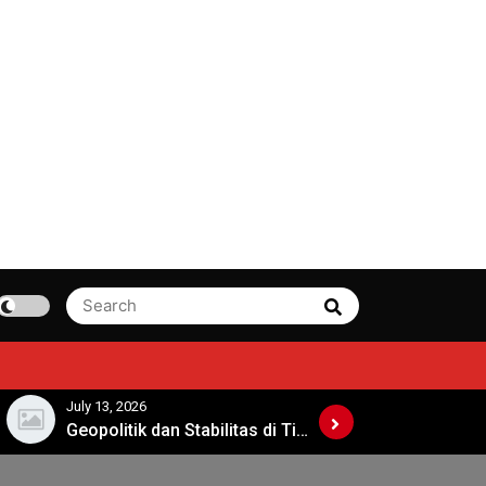
Search
Search
for:
July 13, 2026
July 8, 2026
Geopolitik dan Stabilitas di Timur Tengah