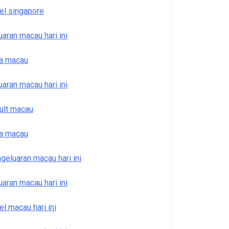
el singapore
uaran macau hari ini
a macau
uaran macau hari ini
ult macau
a macau
geluaran macau hari ini
uaran macau hari ini
el macau hari ini