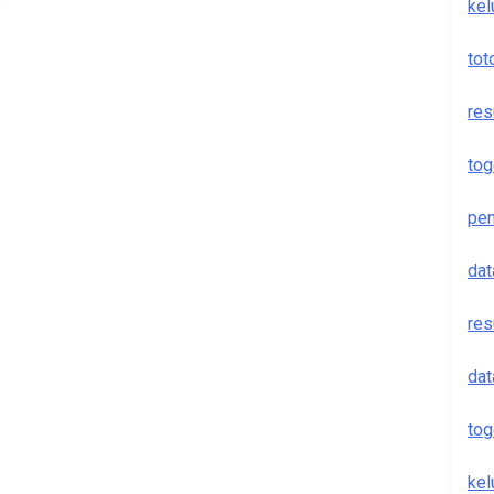
kel
tot
res
tog
pen
dat
res
dat
tog
kel