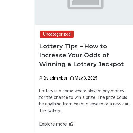
Uncategorized
Lottery Tips – How to
Increase Your Odds of
Winning a Lottery Jackpot
By
adminber
May 3, 2025
Lottery is a game where players pay money
for the chance to win a prize. The prize could
be anything from cash to jewelry or a new car.
The lottery…
Explore more