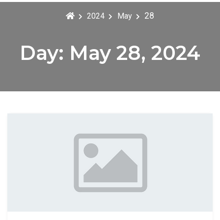
28
2024
May
Day:
May 28, 2024