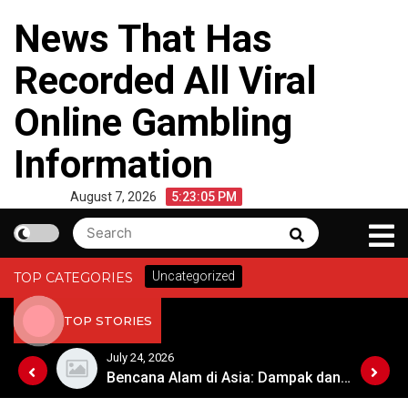
Skip
News That Has
to
content
Recorded All Viral
Online Gambling
Information
August 7, 2026
5:23:05 PM
Search
Search
for:
Uncategorized
TOP CATEGORIES
TOP STORIES
July 24, 2026
Krisis Iklim dan Dampaknya terhadap Keberlangsungan Hidup di Afrika
Bencana Alam di Asia: Dampak dan Respon Pemerintah