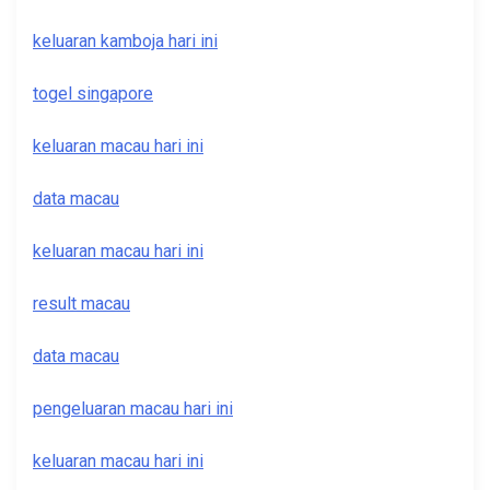
keluaran kamboja hari ini
togel singapore
keluaran macau hari ini
data macau
keluaran macau hari ini
result macau
data macau
pengeluaran macau hari ini
keluaran macau hari ini