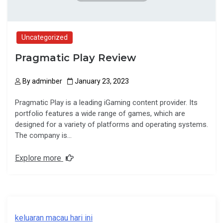
Uncategorized
Pragmatic Play Review
By
adminber
January 23, 2023
Pragmatic Play is a leading iGaming content provider. Its
portfolio features a wide range of games, which are
designed for a variety of platforms and operating systems.
The company is…
Explore more
keluaran macau hari ini