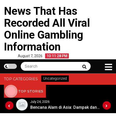
Skip
News That Has
to
content
Recorded All Viral
Online Gambling
Information
August 7, 2026
10:11:28 PM
Search
Search
for:
Uncategorized
TOP CATEGORIES
TOP STORIES
July 24, 2026
Krisis Iklim dan Dampaknya terhadap Keberlangsungan Hidup di Afrika
Bencana Alam di Asia: Dampak dan Respon Pemerintah