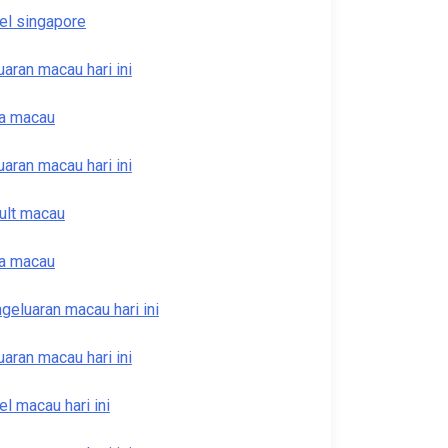
el singapore
uaran macau hari ini
a macau
uaran macau hari ini
ult macau
a macau
geluaran macau hari ini
uaran macau hari ini
el macau hari ini