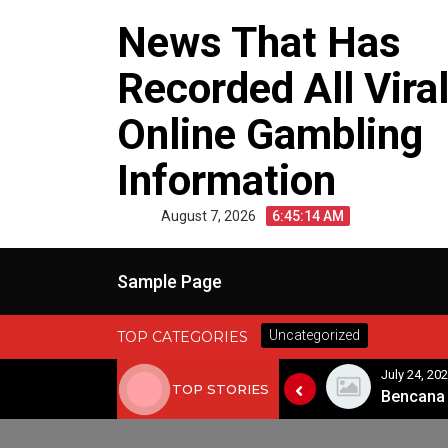
Skip
News That Has
to
content
Recorded All Vira
Online Gambling
Information
August 7, 2026
6:45:14 AM
Sample Page
Uncategorized
TOP CATEGORIES
July 29, 2026
July 24, 20
TOP STORIES
Kebangkitan Pariwisata Australia Setelah Pandemi
Krisis Iklim dan Dampaknya terhadap Keberlangsungan Hidup di Afrika