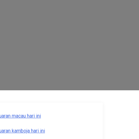
uaran macau hari ini
uaran kamboja hari ini