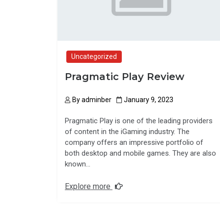
Uncategorized
Pragmatic Play Review
By
adminber
January 9, 2023
Pragmatic Play is one of the leading providers
of content in the iGaming industry. The
company offers an impressive portfolio of
both desktop and mobile games. They are also
known…
Explore more