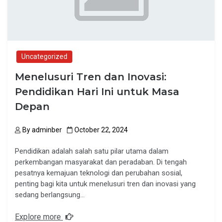
Uncategorized
Menelusuri Tren dan Inovasi:
Pendidikan Hari Ini untuk Masa
Depan
By
adminber
October 22, 2024
Pendidikan adalah salah satu pilar utama dalam
perkembangan masyarakat dan peradaban. Di tengah
pesatnya kemajuan teknologi dan perubahan sosial,
penting bagi kita untuk menelusuri tren dan inovasi yang
sedang berlangsung…
Explore more