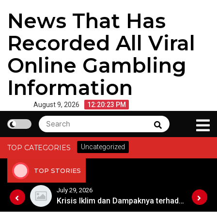
Skip
News That Has
to
content
Recorded All Viral
Online Gambling
Information
August 9, 2026
12:20:24 PM
Search
Search
for:
Uncategorized
TOP CATEGORIES
TOP STORIES
July 24, 2026
Krisis Iklim dan Dampaknya terhadap Keberlangsungan Hidup di Afrika
Bencana Alam di Asia: Dampak dan Respon Pemerintah