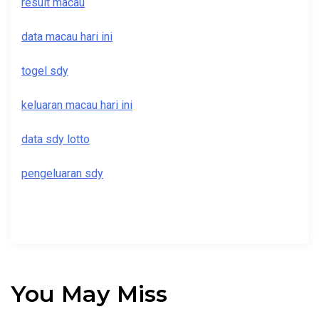
result macau
data macau hari ini
togel sdy
keluaran macau hari ini
data sdy lotto
pengeluaran sdy
You May Miss