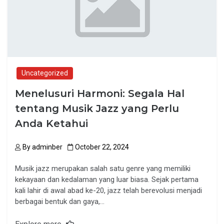
Uncategorized
Menelusuri Harmoni: Segala Hal
tentang Musik Jazz yang Perlu
Anda Ketahui
By
adminber
October 22, 2024
Musik jazz merupakan salah satu genre yang memiliki
kekayaan dan kedalaman yang luar biasa. Sejak pertama
kali lahir di awal abad ke-20, jazz telah berevolusi menjadi
berbagai bentuk dan gaya,…