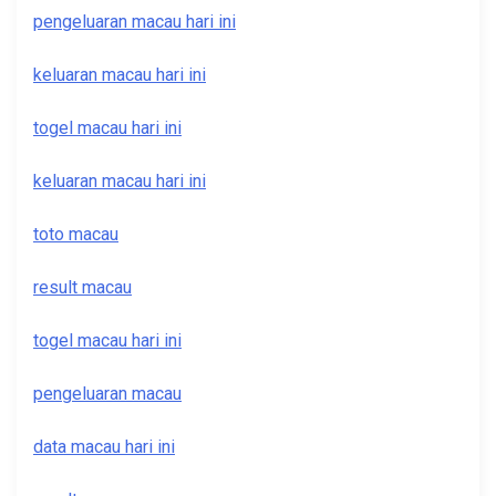
pengeluaran macau hari ini
keluaran macau hari ini
togel macau hari ini
keluaran macau hari ini
toto macau
result macau
togel macau hari ini
pengeluaran macau
data macau hari ini