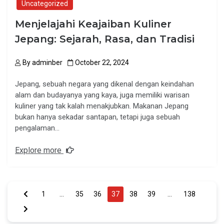
Uncategorized
Menjelajahi Keajaiban Kuliner
Jepang: Sejarah, Rasa, dan Tradisi
By
adminber
October 22, 2024
Jepang, sebuah negara yang dikenal dengan keindahan
alam dan budayanya yang kaya, juga memiliki warisan
kuliner yang tak kalah menakjubkan. Makanan Jepang
bukan hanya sekadar santapan, tetapi juga sebuah
pengalaman…
Explore more
Posts
1
…
35
36
37
38
39
…
138
pagination