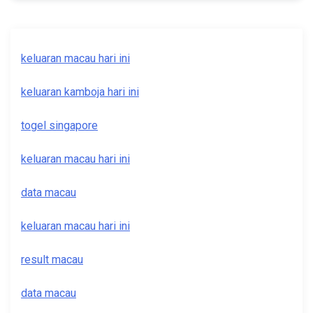
keluaran macau hari ini
keluaran kamboja hari ini
togel singapore
keluaran macau hari ini
data macau
keluaran macau hari ini
result macau
data macau