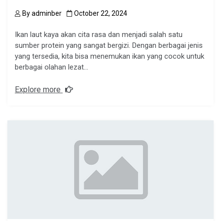
By
adminber
October 22, 2024
Ikan laut kaya akan cita rasa dan menjadi salah satu
sumber protein yang sangat bergizi. Dengan berbagai jenis
yang tersedia, kita bisa menemukan ikan yang cocok untuk
berbagai olahan lezat…
Explore more