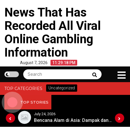
Skip
News That Has
to
content
Recorded All Viral
Online Gambling
Information
August 7, 2026
11:29:18 PM
Search
Search
for:
Uncategorized
TOP CATEGORIES
TOP STORIES
July 24, 2026
Krisis Iklim dan Dampaknya terhadap Keberlangsungan Hidup di Afrika
Bencana Alam di Asia: Dampak dan Respon Pemerintah