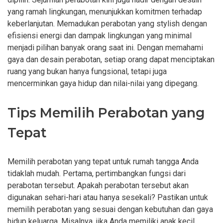
yang ramah lingkungan, menunjukkan komitmen terhadap
keberlanjutan. Memadukan perabotan yang stylish dengan
efisiensi energi dan dampak lingkungan yang minimal
menjadi pilihan banyak orang saat ini. Dengan memahami
gaya dan desain perabotan, setiap orang dapat menciptakan
ruang yang bukan hanya fungsional, tetapi juga
mencerminkan gaya hidup dan nilai-nilai yang dipegang.
Tips Memilih Perabotan yang
Tepat
Memilih perabotan yang tepat untuk rumah tangga Anda
tidaklah mudah. Pertama, pertimbangkan fungsi dari
perabotan tersebut. Apakah perabotan tersebut akan
digunakan sehari-hari atau hanya sesekali? Pastikan untuk
memilih perabotan yang sesuai dengan kebutuhan dan gaya
hidup keluarga. Misalnya, jika Anda memiliki anak kecil,