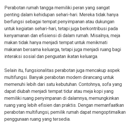
Perabotan rumah tangga memiliki peran yang sangat
penting dalam kehidupan sehari-hari. Mereka tidak hanya
berfungsi sebagai tempat penyimpanan atau dukungan
untuk kegiatan sehari-hari, tetapi juga berkontribusi pada
kenyamanan dan efisiensi di dalam rumah. Misalnya, meja
makan tidak hanya menjadi tempat untuk menikmati
makanan bersama keluarga, tetapi juga menjadi ruang bagi
interaksi sosial dan penguatan ikatan keluarga.
Selain itu, fungsionalitas perabotan juga mencakup aspek
multifungsi. Banyak perabotan modern dirancang untuk
memenuhi lebih dari satu kebutuhan. Contohnya, sofa yang
dapat diubah menjadi tempat tidur atau meja kopi yang
memiliki ruang penyimpanan di dalamnya, memungkinkan
ruang yang lebih efisien dan praktis. Dengan memanfaatkan
perabotan multifungsi, pemilik rumah dapat mengoptimalkan
penggunaan ruang yang tersedia.