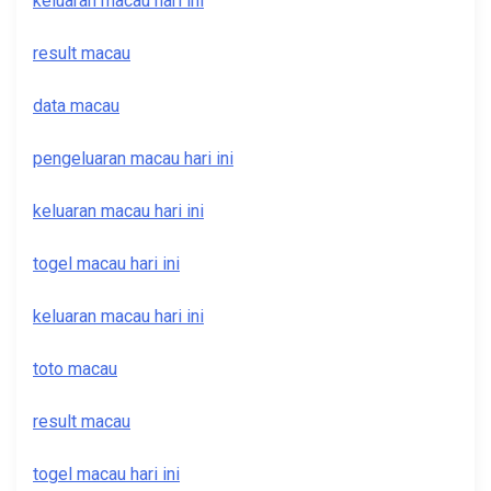
keluaran macau hari ini
result macau
data macau
pengeluaran macau hari ini
keluaran macau hari ini
togel macau hari ini
keluaran macau hari ini
toto macau
result macau
togel macau hari ini