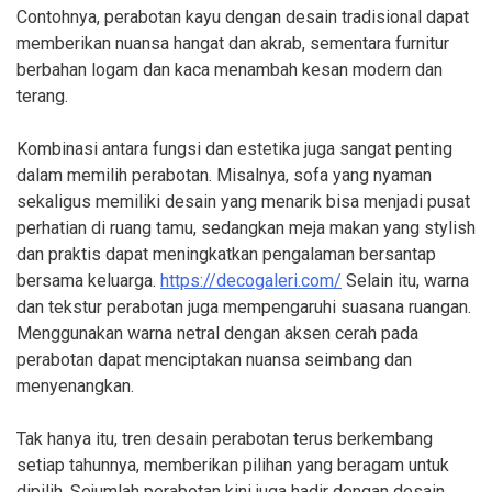
Contohnya, perabotan kayu dengan desain tradisional dapat
memberikan nuansa hangat dan akrab, sementara furnitur
berbahan logam dan kaca menambah kesan modern dan
terang.
Kombinasi antara fungsi dan estetika juga sangat penting
dalam memilih perabotan. Misalnya, sofa yang nyaman
sekaligus memiliki desain yang menarik bisa menjadi pusat
perhatian di ruang tamu, sedangkan meja makan yang stylish
dan praktis dapat meningkatkan pengalaman bersantap
bersama keluarga.
https://decogaleri.com/
Selain itu, warna
dan tekstur perabotan juga mempengaruhi suasana ruangan.
Menggunakan warna netral dengan aksen cerah pada
perabotan dapat menciptakan nuansa seimbang dan
menyenangkan.
Tak hanya itu, tren desain perabotan terus berkembang
setiap tahunnya, memberikan pilihan yang beragam untuk
dipilih. Sejumlah perabotan kini juga hadir dengan desain