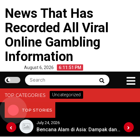
Skip
News That Has
to
content
Recorded All Viral
Online Gambling
Information
August 6, 2026
6:11:52 PM
Search
Search
for:
Uncategorized
TOP CATEGORIES
TOP STORIES
July 24, 2026
Krisis Iklim dan Dampaknya terhadap Keberlangsungan Hidup di Afrika
Bencana Alam di Asia: Dampak dan Respon Pemerintah