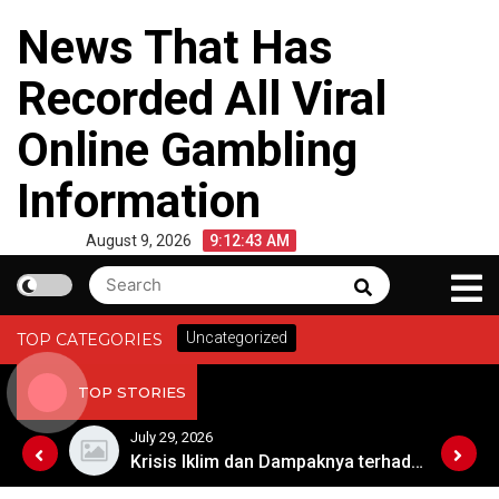
Skip
News That Has
to
content
Recorded All Viral
Online Gambling
Information
August 9, 2026
9:12:43 AM
Search
Search
for:
Uncategorized
TOP CATEGORIES
TOP STORIES
July 29, 2026
Kebangkitan Pariwisata Australia Setelah Pandemi
Krisis Iklim dan Dampaknya terhadap Keberlangsungan Hidup di Afrika