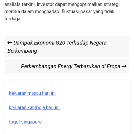
analisis terkini, investor dapat mengoptimalkan strategi
mereka dalam menghadapi fluktuasi pasar yang tidak
terduga.
Post
Previous
Dampak Ekonomi G20 Terhadap Negara
Post
Berkembang
navigation
Next
Perkembangan Energi Terbarukan di Eropa
Post
keluaran macau hari ini
keluaran kamboja hari ini
togel singapore