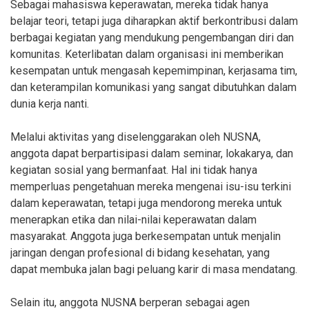
Sebagai mahasiswa keperawatan, mereka tidak hanya
belajar teori, tetapi juga diharapkan aktif berkontribusi dalam
berbagai kegiatan yang mendukung pengembangan diri dan
komunitas. Keterlibatan dalam organisasi ini memberikan
kesempatan untuk mengasah kepemimpinan, kerjasama tim,
dan keterampilan komunikasi yang sangat dibutuhkan dalam
dunia kerja nanti.
Melalui aktivitas yang diselenggarakan oleh NUSNA,
anggota dapat berpartisipasi dalam seminar, lokakarya, dan
kegiatan sosial yang bermanfaat. Hal ini tidak hanya
memperluas pengetahuan mereka mengenai isu-isu terkini
dalam keperawatan, tetapi juga mendorong mereka untuk
menerapkan etika dan nilai-nilai keperawatan dalam
masyarakat. Anggota juga berkesempatan untuk menjalin
jaringan dengan profesional di bidang kesehatan, yang
dapat membuka jalan bagi peluang karir di masa mendatang.
Selain itu, anggota NUSNA berperan sebagai agen