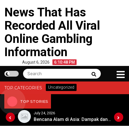
Skip
News That Has
to
content
Recorded All Viral
Online Gambling
Information
August 6, 2026
6:10:49 PM
Search
Search
for:
Uncategorized
TOP CATEGORIES
TOP STORIES
July 24, 2026
Krisis Iklim dan Dampaknya terhadap Keberlangsungan Hidup di Afrika
Bencana Alam di Asia: Dampak dan Respon Pemerintah