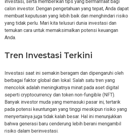
investasi, serta memberikan tips yang bermanfaat bagi
calon investor. Dengan pengetahuan yang tepat, Anda dapat
membuat keputusan yang lebih baik dan menghindari risiko
yang tidak perlu. Mari kita telusuri dunia investasi dan
temukan cara untuk memaksimalkan potensi keuangan
Anda.
Tren Investasi Terkini
Investasi saat ini semakin beragam dan dipengaruhi oleh
berbagai faktor global dan lokal. Salah satu tren yang
mencolok adalah meningkatnya minat pada aset digital
seperti cryptocurrency dan token non-fungible (NFT).
Banyak investor muda yang memasuki pasar ini, tertarik
pada potensi keuntungan yang tinggi meskipun risiko yang
menyertainya juga tidak kalah besar. Hal ini menunjukkan
bahwa generasi baru cenderung lebih berani mengambil
risiko dalam berinvestasi.