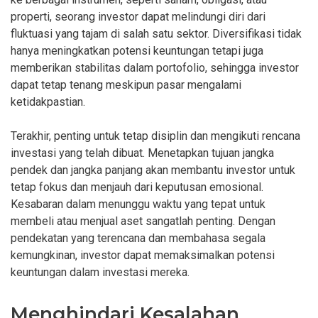
properti, seorang investor dapat melindungi diri dari
fluktuasi yang tajam di salah satu sektor. Diversifikasi tidak
hanya meningkatkan potensi keuntungan tetapi juga
memberikan stabilitas dalam portofolio, sehingga investor
dapat tetap tenang meskipun pasar mengalami
ketidakpastian.
Terakhir, penting untuk tetap disiplin dan mengikuti rencana
investasi yang telah dibuat. Menetapkan tujuan jangka
pendek dan jangka panjang akan membantu investor untuk
tetap fokus dan menjauh dari keputusan emosional.
Kesabaran dalam menunggu waktu yang tepat untuk
membeli atau menjual aset sangatlah penting. Dengan
pendekatan yang terencana dan membahasa segala
kemungkinan, investor dapat memaksimalkan potensi
keuntungan dalam investasi mereka.
Menghindari Kesalahan