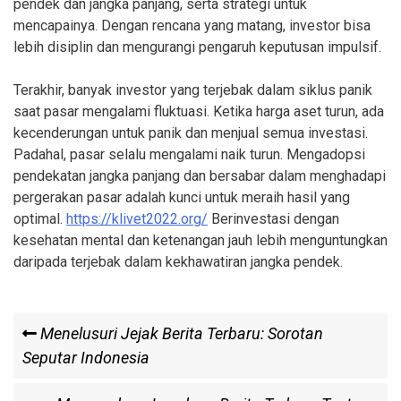
pendek dan jangka panjang, serta strategi untuk
mencapainya. Dengan rencana yang matang, investor bisa
lebih disiplin dan mengurangi pengaruh keputusan impulsif.
Terakhir, banyak investor yang terjebak dalam siklus panik
saat pasar mengalami fluktuasi. Ketika harga aset turun, ada
kecenderungan untuk panik dan menjual semua investasi.
Padahal, pasar selalu mengalami naik turun. Mengadopsi
pendekatan jangka panjang dan bersabar dalam menghadapi
pergerakan pasar adalah kunci untuk meraih hasil yang
optimal.
https://klivet2022.org/
Berinvestasi dengan
kesehatan mental dan ketenangan jauh lebih menguntungkan
daripada terjebak dalam kekhawatiran jangka pendek.
Post
Previous
Menelusuri Jejak Berita Terbaru: Sorotan
Post
Seputar Indonesia
navigation