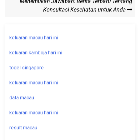
Next
Menemukan Jawaban: Berita Terbaru Tentang
Post
Konsultasi Kesehatan untuk Anda
keluaran macau hari ini
keluaran kamboja hari ini
togel singapore
keluaran macau hari ini
data macau
keluaran macau hari ini
result macau