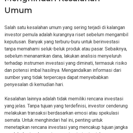
Umum
Salah satu kesalahan umum yang sering terjadi di kalangan
investor pemula adalah kurangnya riset sebelum mengambil
keputusan. Banyak yang terburu-buru untuk berinvestasi
tanpa memahami seluk-beluk produk atau pasar. Sebaiknya,
sebelum menanamkan dana, lakukan analisis menyeluruh
terhadap instrumen investasi yang diminati, termasuk risiko
dan potensi imbal hasilnya. Mengandalkan informasi dari
sumber yang tidak terpercaya dapat menyebabkan
penyesalan di kemudian hari.
Kesalahan lainnya adalah tidak memiliki rencana investasi
yang jelas. Tanpa tujuan yang terdefinisi, investor cenderung
melakukan transaksi berdasarkan emosi atau spekulasi
semata. Untuk menghindari hal ini, penting untuk
menetapkan rencana investasi yang mencakup tujuan jangka