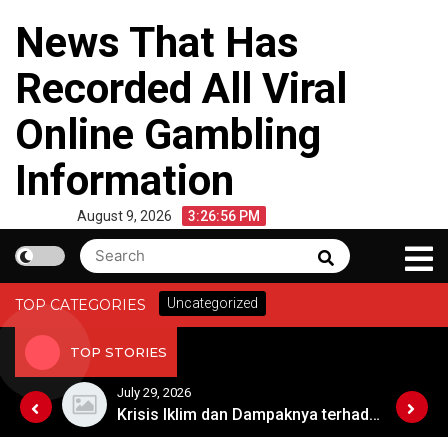
Skip
News That Has
to
content
Recorded All Viral
Online Gambling
Information
August 9, 2026
3:26:57 PM
Search
Search
for:
Uncategorized
TOP CATEGORIES
TOP STORIES
July 29, 2026
Kebangkitan Pariwisata Australia Setelah Pandemi
Krisis Iklim dan Dampaknya terhadap Keberlangsungan Hidup di Afrika