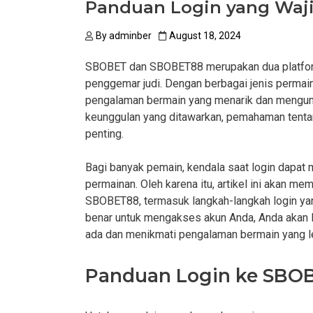
Panduan Login yang Waji
By
adminber
August 18, 2024
SBOBET dan SBOBET88 merupakan dua platform 
penggemar judi. Dengan berbagai jenis permai
pengalaman bermain yang menarik dan mengun
keunggulan yang ditawarkan, pemahaman tentan
penting.
Bagi banyak pemain, kendala saat login dapat
permainan. Oleh karena itu, artikel ini akan 
SBOBET88, termasuk langkah-langkah login ya
benar untuk mengakses akun Anda, Anda akan 
ada dan menikmati pengalaman bermain yang l
Panduan Login ke SBO