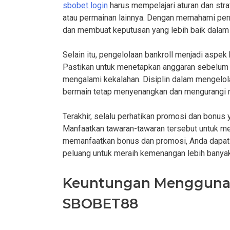
sbobet login
harus mempelajari aturan dan strate
atau permainan lainnya. Dengan memahami pe
dan membuat keputusan yang lebih baik dalam 
Selain itu, pengelolaan bankroll menjadi asp
Pastikan untuk menetapkan anggaran sebelum 
mengalami kekalahan. Disiplin dalam mengel
bermain tetap menyenangkan dan mengurangi ri
Terakhir, selalu perhatikan promosi dan bonu
Manfaatkan tawaran-tawaran tersebut untuk m
memanfaatkan bonus dan promosi, Anda dapat
peluang untuk meraih kemenangan lebih banyak
Keuntungan Mengguna
SBOBET88