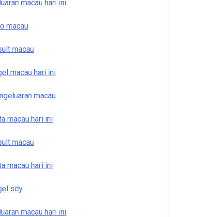
luaran macau hari ini
to macau
sult macau
gel macau hari ini
ngeluaran macau
ta macau hari ini
sult macau
ta macau hari ini
gel sdy
luaran macau hari ini