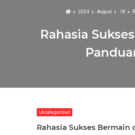
2024
August
18
Rahasia Sukse
Panduan
Uncategorized
Rahasia Sukses Bermain