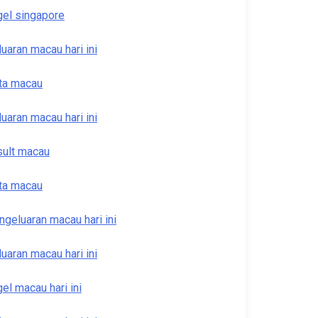
gel singapore
luaran macau hari ini
ta macau
luaran macau hari ini
sult macau
ta macau
ngeluaran macau hari ini
luaran macau hari ini
gel macau hari ini