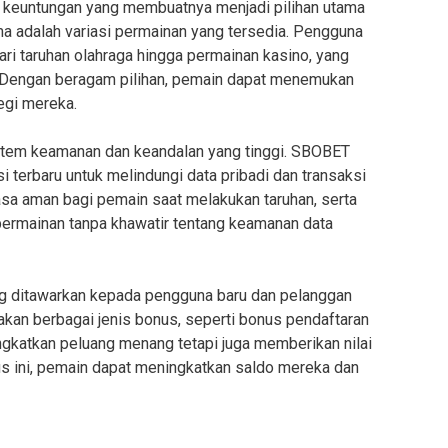
euntungan yang membuatnya menjadi pilihan utama
ama adalah variasi permainan yang tersedia. Pengguna
ri taruhan olahraga hingga permainan kasino, yang
 Dengan beragam pilihan, pemain dapat menemukan
egi mereka.
 sistem keamanan dan keandalan yang tinggi. SBOBET
terbaru untuk melindungi data pribadi dan transaksi
sa aman bagi pemain saat melakukan taruhan, serta
rmainan tanpa khawatir tentang keamanan data
ng ditawarkan kepada pengguna baru dan pelanggan
an berbagai jenis bonus, seperti bonus pendaftaran
ingkatkan peluang menang tetapi juga memberikan nilai
s ini, pemain dapat meningkatkan saldo mereka dan