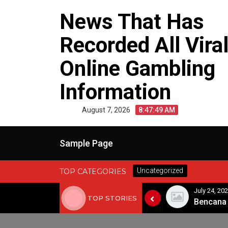
Skip
News That Has
to
content
Recorded All Vira
Online Gambling
Information
August 7, 2026
8:47:49 AM
Sample Page
Uncategorized
TOP CATEGORIES
July 29, 2026
July 24, 20
TOP STORIES
Kebangkitan Pariwisata Australia Setelah Pandemi
Krisis Iklim dan Dampaknya terhadap Keberlangsungan Hidup di Afrika