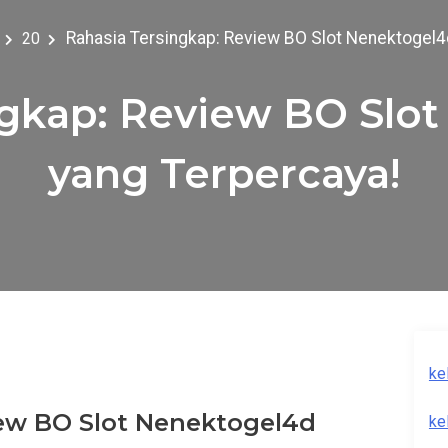
Rahasia Tersingkap: Review BO Slot Nenektogel4
20
ngkap: Review BO Slo
yang Terpercaya!
ke
iew BO Slot Nenektogel4d
ke