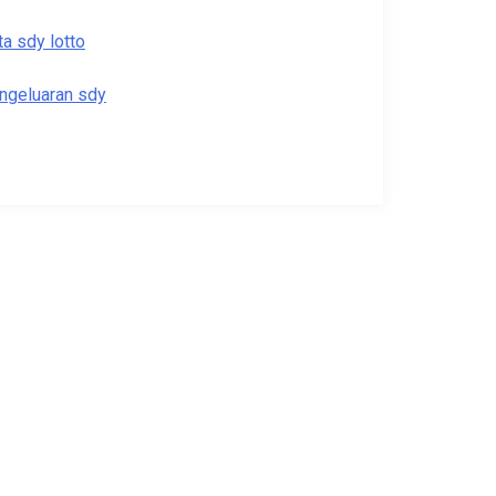
ta sdy lotto
ngeluaran sdy