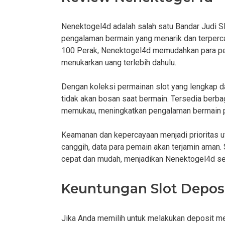
Nenektogel4d adalah salah satu Bandar Judi Sl
pengalaman bermain yang menarik dan terper
100 Perak, Nenektogel4d memudahkan para pem
menukarkan uang terlebih dahulu.
Dengan koleksi permainan slot yang lengkap 
tidak akan bosan saat bermain. Tersedia berbag
memukau, meningkatkan pengalaman bermain p
Keamanan dan kepercayaan menjadi prioritas
canggih, data para pemain akan terjamin aman. 
cepat dan mudah, menjadikan Nenektogel4d sebag
Keuntungan Slot Deposi
Jika Anda memilih untuk melakukan deposit m