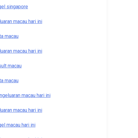
gel singapore
luaran macau hari ini
ta macau
luaran macau hari ini
sult macau
ta macau
ngeluaran macau hari ini
luaran macau hari ini
gel macau hari ini