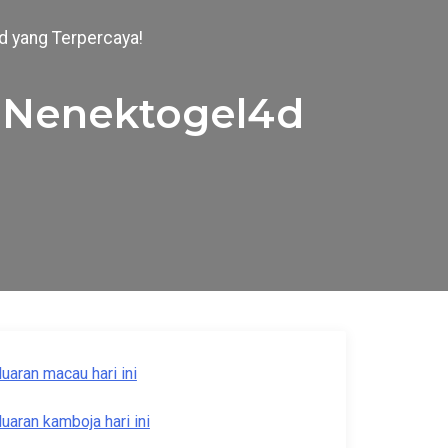
d yang Terpercaya!
t Nenektogel4d
luaran macau hari ini
luaran kamboja hari ini