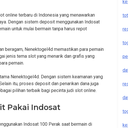
ke
ot online terbaru di Indonesia yang menawarkan
to
caya. Dengan sistem deposit menggunakan Indosat
ain untuk mulai bermain tanpa harus repot
re
to
dan beragam, Nenektogel4d memastikan para pemain
ai jenis tema slot yang menarik dan grafis yang
pe
ara pemain.
da
 utama Nenektogel4d. Dengan sistem keamanan yang
Selain itu, proses deposit dan penarikan dana juga
re
ai pilihan terbaik bagi pecinta judi slot online.
da
t Pakai Indosat
to
enggunakan Indosat 100 Perak saat bermain di
ke