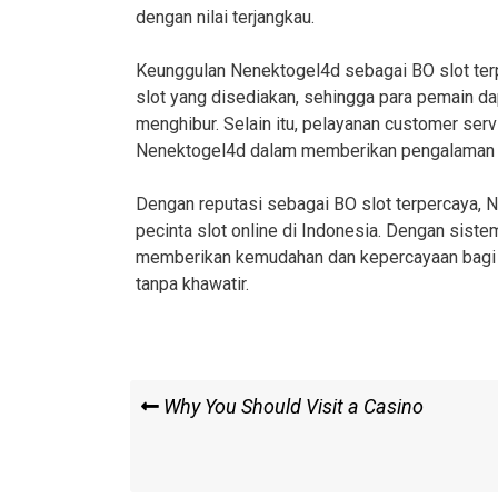
dengan nilai terjangkau.
Keunggulan Nenektogel4d sebagai BO slot terpe
slot yang disediakan, sehingga para pemain d
menghibur. Selain itu, pelayanan customer serv
Nenektogel4d dalam memberikan pengalaman 
Dengan reputasi sebagai BO slot terpercaya, N
pecinta slot online di Indonesia. Dengan sist
memberikan kemudahan dan kepercayaan bagi p
tanpa khawatir.
Post
Previous
Why You Should Visit a Casino
Post
navigation